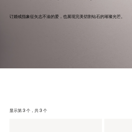
订婚戒指象征矢志不渝的爱，也展现完美切割钻石的璀璨光芒。
显示第 3 个，共 3 个