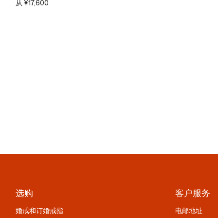
从
¥17,600
选购
客户服务
婚戒和订婚戒指
电邮地址