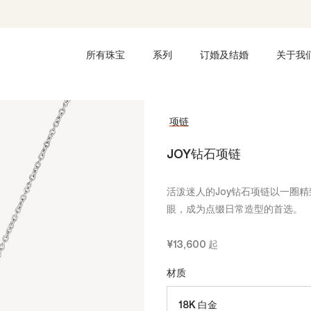
所有珠宝
系列
订婚及结婚
关于我
项链
JOY钻石项链
活泼迷人的Joy钻石项链以一圈
眼，成为点缀日常造型的首选。
¥13,600
起
材质
18K 白金