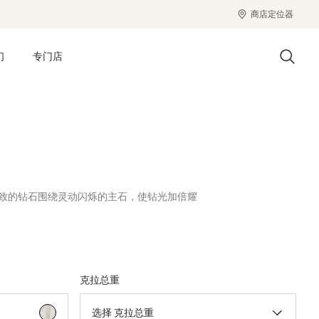
商店定位器
们
专门店
精致的钻石围绕灵动闪烁的主石，使钻光加倍耀
克拉总重
已选择
选择 克拉总重