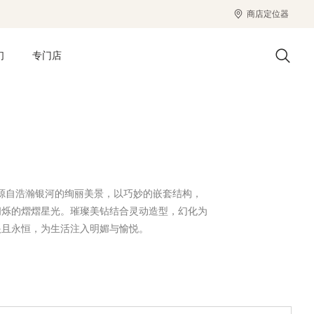
商店定位器
们
专门店
灵感源自浩瀚银河的绚丽美景，以巧妙的嵌套结构，
闪烁的熠熠星光。璀璨美钻结合灵动造型，幻化为
垠且永恒，为生活注入明媚与愉悦。