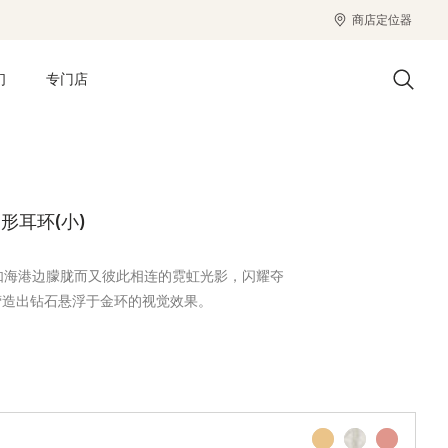
商店定位器
们
专门店
圈形耳环(小)
，如海港边朦胧而又彼此相连的霓虹光影，闪耀夺
营造出钻石悬浮于金环的视觉效果。