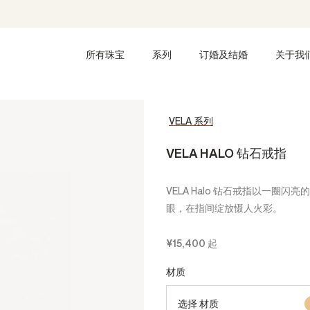
所有珠宝
系列
订婚及结婚
关于我
VELA 系列
VELA HALO 钻石戒指
VELA Halo 钻石戒指以一圈
眼，在指间绽放慑人火彩。
¥15,400
起
材质
选择 材质