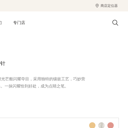
商店定位器
们
专门店
胸针
璀璨光芒般闪耀夺目，采用独特的镶嵌工艺，巧妙营
果。一抹闪耀恰到好处，成为点睛之笔。